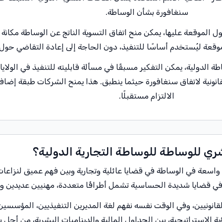
سنغافورة بشأن الوساطة.
ول الموقعة عليها، يمكن منح اتفاق التسوية الناتج عن الوساطة مكان
وقعة ليُستخدم أساسًا للتنفيذ، دون الحاجة إلى إعادة التقاضي حول 
ة الدولية، يمكن التفكير مسبقًا في مسألة قابليته للتنفيذ في الولايا
لقانونية لاتفاق سنغافورة حيثما ينطبق. هذا يمنح الشركات طبقة إضا
الالتزام مستقبلًا.
شري للوساطة للوساطة التجارية الدولية؟
عة في الوساطة في قضايا عائلية وتجارية وبين فهم عميق لنزاعات م
لقانونيين، وفي الوقت نفسه نفهم لغة المديرين التنفيذيين، المؤسس
ة الاستراتيجية، بين الجداول المالية والديناميات البشرية، من أجل بنا