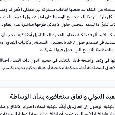
سلسلة من اللقاءات. بعضها لقاءات مشتركة بين ممثلي الأطراف ومستشا
لقاءات منفصلة (caucus) تُتاح فيها لكل طرف فرصة الحديث مع الوسيط على انفراد حول القي
دثات كثيرًا ما تسمح بفحص حلول لا يمكن طرحها مباشرة على الطاولة
. لا نسأل فقط كيف نغلق الفجوة الحالية، بل أيضًا كيف يجب أن تبد
اعد في تصميم حلول تأخذ بالحسبان السمعة، إمكانيات التعاون مست
والمنظومة الأوسع التي تعمل فيها الشركات.
ها في وثيقة واضحة قابلة للتنفيذ في جميع الدول ذات الصلة. أحيانً
يم الاتفاق للمصادقة أمام محكمة مختصة أو هيئة تحكيم بحيث يكتسب 
تنفيذ الدولي واتفاق سنغافورة بشأن الوساطة
يفية الوصول إلى اتفاق، بل أيضًا بكيفية ضمان احترام الاتفاق وإمكا
 إطار «اتفاقية الأمم المتحدة بشأن اتفاقات التسوية الدولية المنبثقة