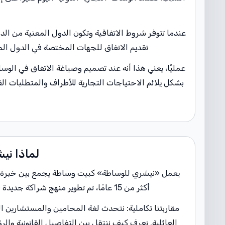
عندما تتوفر شروط الاتفاقية وتكون الدول المعنية من الد
تقديم الاتفاق للجهات المختصة في الدول الم
عمليًا، يعني هذا أنه عند تصميم وصياغة الاتفاق في الوساط
بشكل يلائم الاحتياجات التجارية للأطراف والمتطلبات ا
لماذا ني
يعمل «نيشري للوساطة» كبيت وساطة يجمع بين خبرة واس
أكثر من 15 عامًا، تم تطوير منهج شراكة جديدة في قضايا شديدة الحساسية تشمل أطرافًا متعددة، مهنيين عديدين وولايات قضائية مختلفة.
مقاربتنا تكاملية: نتحدث لغة المحامين والمستشارين ا
العائلية. نعرف كيف ننتقل بين التفاصيل القانونية والرؤي