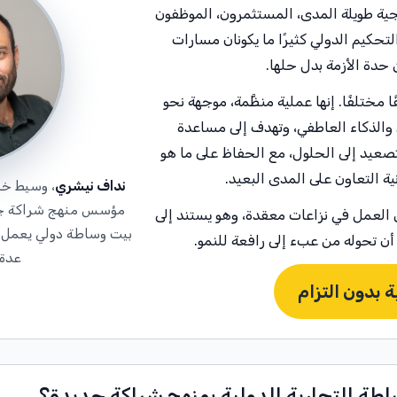
ية طويلة المدى، المستثمرون، الموظفون
تحكيم الدولي كثيرًا ما يكونان مسارات
 حدة الأزمة بدل حلها.
 مختلفًا. إنها عملية منظَّمة، موجهة نحو
ي والذكاء العاطفي، وتهدف إلى مساعدة
صعيد إلى الحلول، مع الحفاظ على ما هو
ية التعاون على المدى البعيد.
نداف نيشري
، وسيط خب
مؤسس منهج شراكة جد
منهج وصقله على مدار أكثر من 15 عامًا من العمل في نزاعات معقدة، وهو يستند إلى
بيت وساطة دولي يعمل
أن تحوله من عبء إلى رافعة للنمو.
عدة 
 بدون التزام
اطة التجارية الدولية بمنهج شراكة جديدة؟