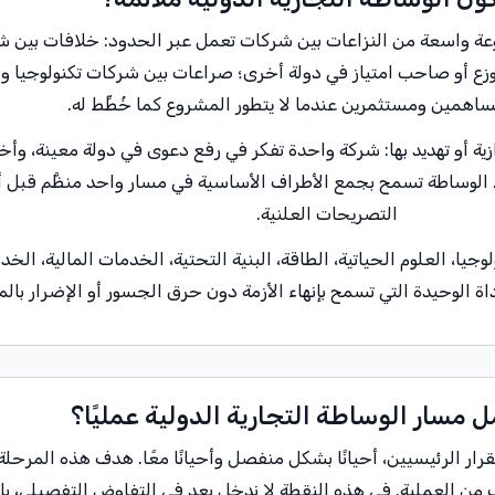
موعة واسعة من النزاعات بين شركات تعمل عبر الحدود: خلافات بين
وزع أو صاحب امتياز في دولة أخرى؛ صراعات بين شركات تكنولوجيا وش
ساهمين ومستثمرين عندما لا يتطور المشروع كما خُطِّط له.
زية أو تهديد بها: شركة واحدة تفكر في رفع دعوى في دولة معينة، و
وساطة تسمح بجمع الأطراف الأساسية في مسار واحد منظَّم قبل أن تُ
التصريحات العلنية.
، العلوم الحياتية، الطاقة، البنية التحتية، الخدمات المالية، الخدم
داة الوحيدة التي تسمح بإنهاء الأزمة دون حرق الجسور أو الإضرار بال
 مسار الوساطة التجارية الدولية عمليًا؟
لقرار الرئيسيين، أحيانًا بشكل منفصل وأحيانًا معًا. هدف هذه المرحل
من العملية. في هذه النقطة لا ندخل بعد في التفاوض التفصيلي، بل نب