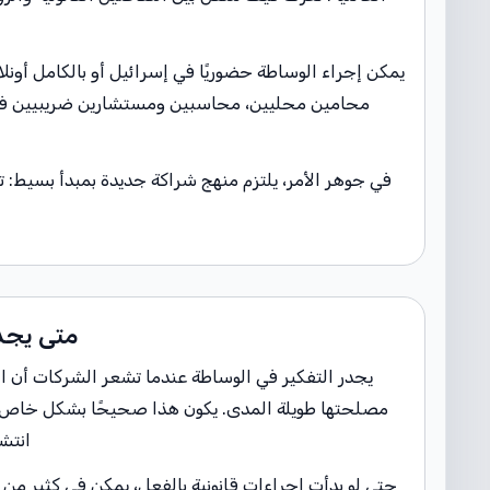
يمكن إجراء الوساطة حضوريًا في إسرائيل أو بالكامل أون
محامين محليين، محاسبين ومستشارين ضريبيين في ا
في جوهر الأمر، يلتزم منهج شراكة جديدة بمبدأ بسيط: تحو
متى يجدر
يجدر التفكير في الوساطة عندما تشعر الشركات أن ال
مصلحتها طويلة المدى. يكون هذا صحيحًا بشكل خاص عند
انتشا
حتى لو بدأت إجراءات قانونية بالفعل، يمكن في كثير من ال