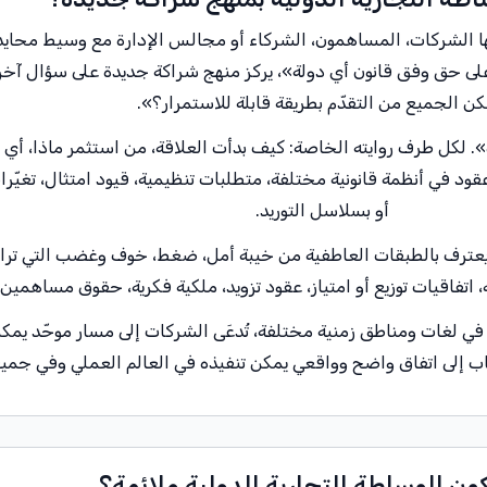
ها الشركات، المساهمون، الشركاء أو مجالس الإدارة مع وسيط محايد 
على حق وفق قانون أي دولة»، يركز منهج شراكة جديدة على سؤال آخر
كن الجميع من التقدّم بطريقة قابلة للاستمرار؟».
. لكل طرف روايته الخاصة: كيف بدأت العلاقة، من استثمر ماذا، أي وع
عقود في أنظمة قانونية مختلفة، متطلبات تنظيمية، قيود امتثال، تغيّ
أو بسلاسل التوريد.
يعترف بالطبقات العاطفية من خيبة أمل، ضغط، خوف وغضب التي ترا
ة، اتفاقيات توزيع أو امتياز، عقود تزويد، ملكية فكرية، حقوق مساهمين
اة في لغات ومناطق زمنية مختلفة، تُدعَى الشركات إلى مسار موحّد 
ب إلى اتفاق واضح وواقعي يمكن تنفيذه في العالم العملي وفي جميع 
ون الوساطة التجارية الدولية ملائمة؟