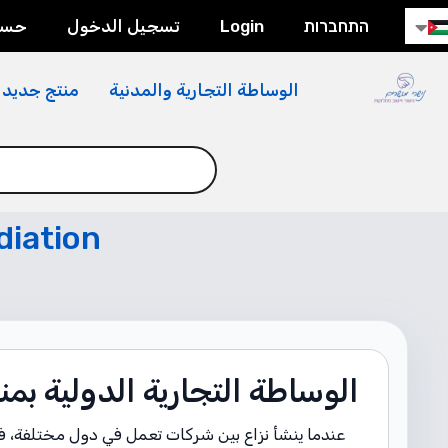
داية
התחברות
Login
تسجيل الدخول
حسا
صفحة
يب،
الوساطة التجارية والمدنية
منتج جديد
ضغط
فتاح
Ente
لانتقال
لى
diation
لمحتوى
لمركزي
الوساطة التجارية الدولية ب
عندما ينشأ نزاع بين شركات تعمل في دول مختلفة، فإن 