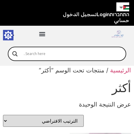
داية
صفحة
התחברות
Login
تسجيل الدخول
يب،
حسابي
ضغط
فتاح
Ente
لانتقال
لى
لمحتوى
لمركزي
الرئيسية
/ منتجات تحت الوسم “أكثر”
أكثر
عرض النتيجة الوحيدة