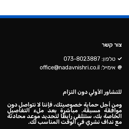
צור קשר
טלפון: 073-8023887
אימייל: office@nadavnishri.co.il
للتشاور الأولي دون التزام
ومن أجل حماية خصوصيتك، فإننا لا نتواصل دون
موافقة مسبقة. مباشرة بعد ملء التفاصيل
الخاصة بك، ستتلقى رابطًا لتحديد موعد محادثة
مع نداف نشري في الوقت المناسب لك.