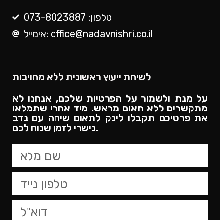
טלפון: 073-8023887
אימייל: office@nadavnishri.co.il
לשיחת ייעוץ ראשונית ללא מחויבות
על מנת ולשמור על הפרטיות שלכם, אנחנו לא
מתקשרים ללא תאום מראש. מיד אחרי שתמלאו
את פרטיכם תקבלו לינק לתאום שיחה עם נדב
נישרי לזמן שנוח לכם.​