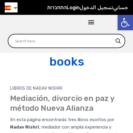
התחברות
Login
تسجيل الدخول
حسابي
Abrir
books
LIBROS DE NADAV NISHRI
Mediación, divorcio en paz y
método Nueva Alianza
En esta página encontrarás tres libros escritos por
Nadav Nishri
, mediador con amplia experiencia y