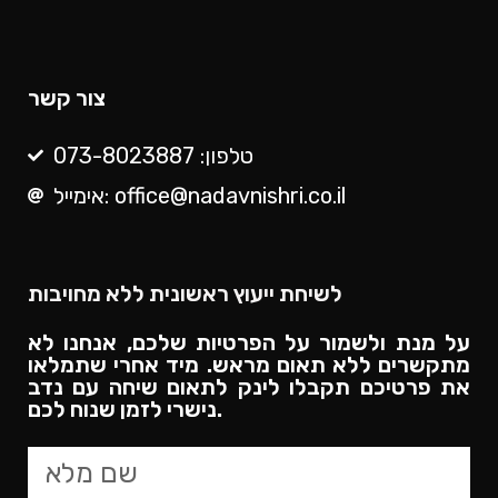
צור קשר
טלפון: 073-8023887
אימייל: office@nadavnishri.co.il
לשיחת ייעוץ ראשונית ללא מחויבות
על מנת ולשמור על הפרטיות שלכם, אנחנו לא
מתקשרים ללא תאום מראש. מיד אחרי שתמלאו
את פרטיכם תקבלו לינק לתאום שיחה עם נדב
נישרי לזמן שנוח לכם.​