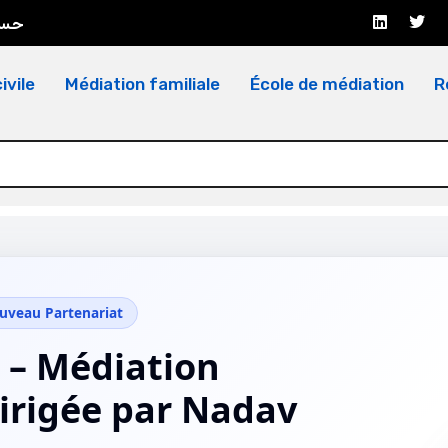
حسا
ivile
Médiation familiale
École de médiation
R
veau Partenariat
 – Médiation
irigée par Nadav