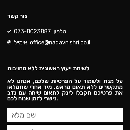
צור קשר
טלפון: 073-8023887
אימייל: office@nadavnishri.co.il
לשיחת ייעוץ ראשונית ללא מחויבות
על מנת ולשמור על הפרטיות שלכם, אנחנו לא
מתקשרים ללא תאום מראש. מיד אחרי שתמלאו
את פרטיכם תקבלו לינק לתאום שיחה עם נדב
נישרי לזמן שנוח לכם.​