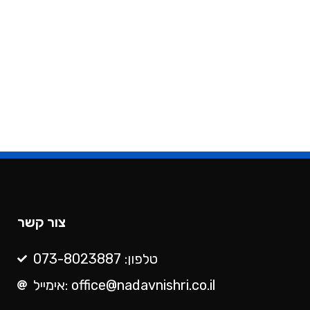
צור קשר
טלפון: 073-8023887
אימייל: office@nadavnishri.co.il