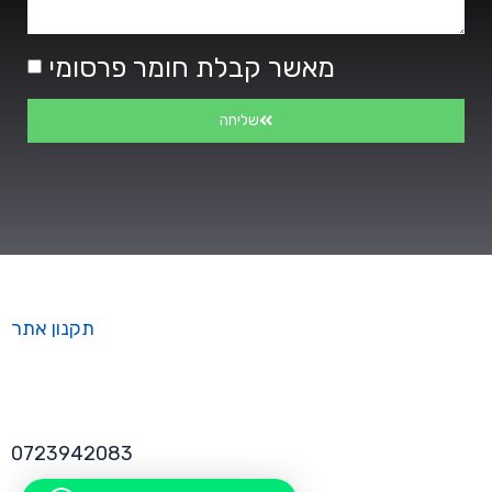
מאשר קבלת חומר פרסומי
שליחה
תקנון אתר
0723942083