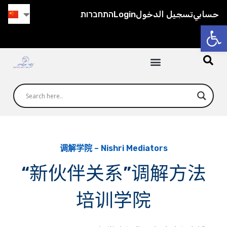
התחברות
Login
تسجيل الدخول
حسابي
打开工具栏
调解学院 – Nishri Mediators
“新伙伴关系”调解方法
培训学院