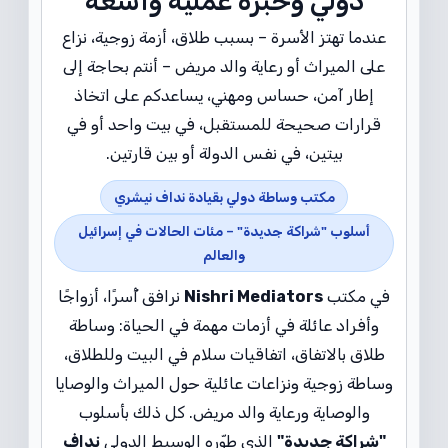
دولي وخبرة عملية واسعة
عندما تهتز الأسرة – بسبب طلاق، أزمة زوجية، نزاع
على الميراث أو رعاية والد مريض – أنتم بحاجة إلى
إطار آمن، حساس ومهني، يساعدكم على اتخاذ
قرارات صحيحة للمستقبل، في بيت واحد أو في
بيتين، في نفس الدولة أو بين قارتين.
مكتب وساطة دولي بقيادة نداف نيشري
أسلوب "شراكة جديدة" – مئات الحالات في إسرائيل
والعالم
في مكتب
Nishri Mediators
نرافق أُسرًا، أزواجًا
وأفراد عائلة في أزمات مهمة في الحياة: وساطة
طلاق بالاتفاق، اتفاقيات سلام في البيت وللطلاق،
وساطة زوجية ونزاعات عائلية حول الميراث والوصايا
والوصاية ورعاية والد مريض. كل ذلك بأسلوب
"شراكة جديدة"
الذي طوّره الوسيط الدولي
نداف