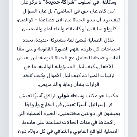
ومكلفة. في أسلوب
"شراكة جديدة"
لا نركز على
"من كان على حق في الماضي"، بل على السؤال:
كيف نريد أن تبدو الحياة من الآن فصاعدًا – كوالدين،
كأزواج سابقين أو كأشقاء وأبناء أمام والد مسن.
خلال العملية نُنشئ لغة مشتركة جديدة، نحدد
احتياجات كل طرف، نفهم الصورة القانونية ونبني معًا
آليات واضحة للتعامل مع الحياة اليومية: أين يعيش
الأطفال، كيف تُدار المسؤولية الوالدية، ما هي
ترتيبات الميراث، كيف تُدار الأموال وكيف تُتخذ
قرارات بشأن رعاية والد مريض.
مكتبنا هو مكتب وساطة
دولي
: نرافق أُسرًا تعيش
في إسرائيل، أُسرًا تعيش في الخارج وأزواجًا
يعيشون في دولتين مختلفتين. الخبرة العملية التي
راكمناها في مئات الحالات تساعدنا على ملاءمة
العملية للواقع القانوني والثقافي في كل دولة، دون