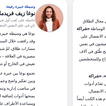
وسيطة خبيرة رفيعة
نوغا زيف فريدما
حاصلة على لقب أول في 
 مجال الطلاق
ثانٍ في علم النفس التن
 الوساطة
«شراكة
عد الانفصال على
وقد رافقت خلال السنو
ا يعيشون في نفس
مسارات طلاق، لمّ شمل
هج طُبّق في آلاف
مصيرية في العلاقة – 
واج وللمتخصّصين
تعيش في الخارج أو تت
تجمع نوغا بين خبرة ع
»
،
«شراكة
وبين تفكير واضح وعم
ي تقدّم أدوات
في مناصب إدارية وتن
 الانفصال،
يمنحها أدوات إضافية لت
 هذه الكتب أيضاً
ومساعدة الأطراف على