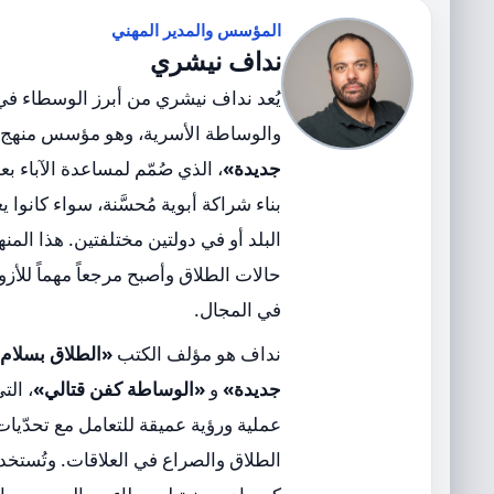
المؤسس والمدير المهني
نداف نيشري
يُعد نداف نيشري من أبرز الوسطاء في
والوساطة الأسرية، وهو مؤسس منهج
جديدة»
، الذي صُمّم لمساعدة الآباء ب
بناء شراكة أبوية مُحسَّنة، سواء كانو
البلد أو في دولتين مختلفتين. هذا المن
حالات الطلاق وأصبح مرجعاً مهماً للأز
في المجال.
نداف هو مؤلف الكتب
«الطلاق بسلام
جديدة»
و
«الوساطة كفن قتالي»
، الت
عملية ورؤية عميقة للتعامل مع تحدّيات
الطلاق والصراع في العلاقات. وتُستخدم