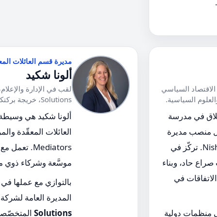
مديرة قسم العائلات المعق
ألونا شكيد
الاقتصاد السياسي
لعلوم السياسية.
Solutions، خريجة بركتكوم في وساطة الطلاق.
لاق في مدرسة
ألونا شكيد هي وسيطة
ل منصب مديرة
قسم تنسيق الأبوّة في Nishri Mediators. تركّز في
Mediators. ت
صراع حاد، وبناء
موسَّعة وشركاء ذوي مص
الاتفاقات في
بالتوازي مع عملها في
المديرة العامة لشركة 
 منظمات دولية
Solutions
المتخصّصة 