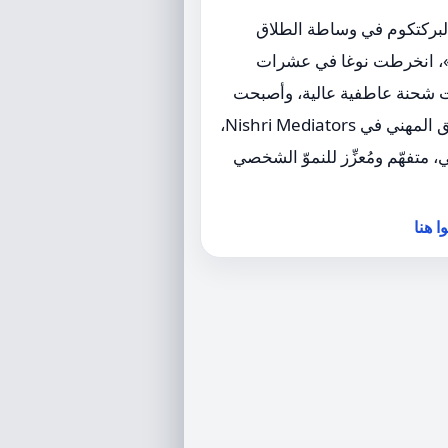
البركتكوم في وساطة الطلاق
»، انخرطت نوغا في عشرات
ت شحنة عاطفية عالية، وأصبحت
جزءاً مركزياً من الفريق المهني في Nishri Mediators،
متفهّم ومُعزِّز للنموّ الشخصي
 هنا