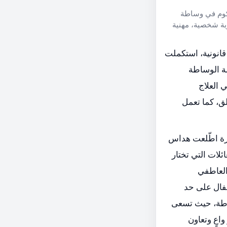
، خريجة بركتكوم في وساطة
ق، ومدرّبة شخصية، مهنية
نونية، استكملت
ة الوساطة
 العلاج
الموجّه للقلق، كما تعمل
رة اطّلعت هداس
لات التي تختار
العاطفي
طفال على حد
ساطة، حيث تسعى
اعٍ وتعاون