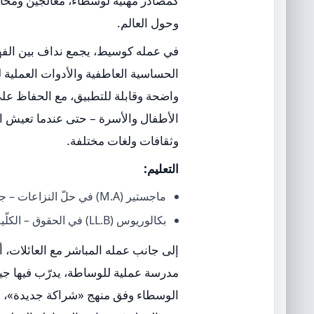
كمصادر مهنية لوسطاء، معالجين ومحا
وحول العالم.
في عمله كوسيط، يجمع نداف بين الفهم
الحساسية العاطفية والأدوات العملية لب
واضحة وقابلة للتطبيق، مع الحفاظ عل
الأطفال والأسرة – حتى عندما تعيش ال
وثقافات ولغات مختلفة.
التعليم:
ماجستير (M.A) في حلّ النزاعات – جامعة بار إيلان
بكالوريوس (LL.B) في الحقوق – الكلّية الأكاديمية أونو
إلى جانب عمله المباشر مع العائلات،
مدرسة عملية للوساطة، يدرّب فيها جيلا
الوسطاء وفق منهج «شراكة جديدة»، م