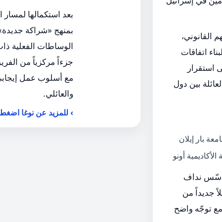
مين في إسرائيل
بعد استكمالها لمسار 
بمنهج «شراكة جديدة
 القانوني،
الوساطات الفعلية ذا
ناء اتفاقات
ى استقرار
مع أسلوب عمل إيجابي، 
عائلة بين دول
والعائلي.
للمزيد عن نوغا اضغطوا
 أسّس نداف
ً جديداً من
ع توجّه واضح