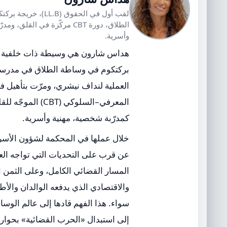
لقب أول في الحقوق (LL.B)
الطلاق، دورة CBT مركّزة في القل
وأسرية.
هداس شارون هي وسيطة ذات خلفية قا
بركتكوم في وساطة الطلاق في مدرس
العملية لنداف نيشري، ومرّت بتأهيل في
المعرفي–السلوكي (CBT) 
كمدرّبة شخصية، مهنية وأسرية.
خلال عملها في المحكمة لشؤون الأس
عن قرب على التحديات التي تواجه العائ
المسار القضائي الكامل، وعلى الثمن 
والاقتصادي الذي يدفعه الوالدان والأ
سواء. هذا الفهم قادها إلى عالم الو
إلى استبدال «الحرب القضائية» بحوار و