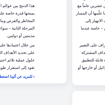
ن عشرين عاماً مع
هذا الدمج بين عوالم ال
 علّمها أن المسار
يمنحها قدرة خاصة على
لانهيار إلى
المخاطر والفرص وبناء
ي – خاصة عندما
المرحلة الثانية – سواء
مدينتين أو دولتين.
اف على التعبير
من خلال اعتمادها على 
هداف المشتركة
على تحديد الأهداف ا
قابلة للتطبيق
حلول عملية تلائم احت
يل أو خارجها أو
تقود إلى استقرار طويل
للمزيد عن ألونا اضغطو