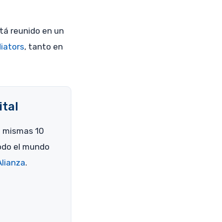
tá reunido en un
diators
, tanto en
ital
as mismas 10
odo el mundo
lianza
.