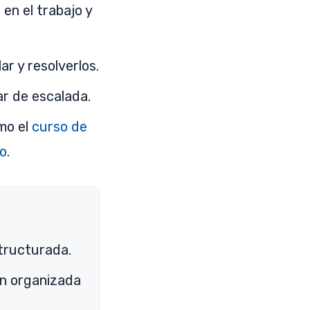
en el trabajo y
r y resolverlos.
ar de escalada.
mo el
curso de
io
.
tructurada.
ón organizada