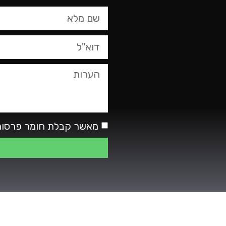
טופס
צור
קשר,
באפשרותך
ללחוץ
אנטר
כדי
לדלג
לאזור
הבא
מאשר קבלת חומר פרסומ