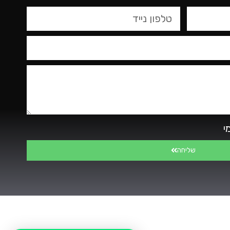
י
שליחה