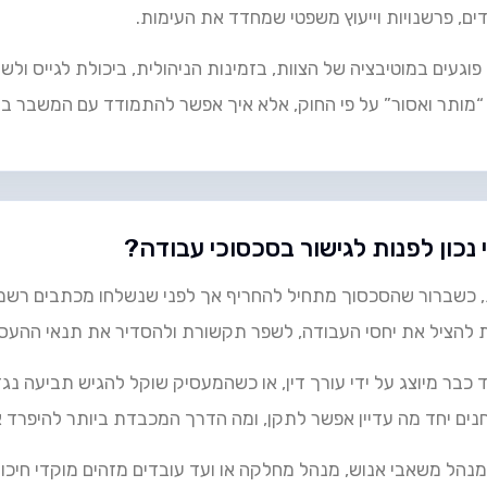
ים, פרשנויות וייעוץ משפטי שמחדד את העימות.
געים במוטיבציה של הצוות, בזמינות הניהולית, ביכולת לגייס ולשמ
 “מותר ואסור” על פי החוק, אלא איך אפשר להתמודד עם המשבר ב
נכון לפנות לגישור בסכסוכי עבודה?
, כשברור שהסכסוך מתחיל להחריף אך לפני שנשלחו מכתבים רשמיים
להציל את יחסי העבודה, לשפר תקשורת ולהסדיר את תנאי ההעסק
ר מיוצג על ידי עורך דין, או כשהמעסיק שוקל להגיש תביעה נגד 
נים יחד מה עדיין אפשר לתקן, ומה הדרך המכבדת ביותר להיפרד
הל משאבי אנוש, מנהל מחלקה או ועד עובדים מזהים מוקדי חיכוך 