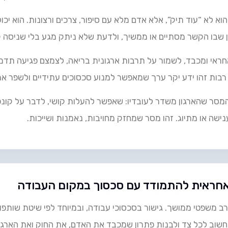
 לא “עוד תיק”, אלא אדם מלא עם סיפור, צרכים ורצונות. הוא יכו
ן שבו הקשר מסתיים או ממשיך, ולדעת שלא ניתק מגע בלי שניסה 
ראי ומכבד, לשמור על תרבות ארגונית בריאה, לצמצם פגיעה תדמ
 רבות זהו ידע יקר ערך שמאפשר למנוע סכסוכים עתידיים ולשפר א
סר שהארגון משדר לעובדיו: שאפשר להעלות קושי, לדבר על קונפלי
ישה או מתיוג. זהו מסר שמחזק מחויבות, נאמנות ושייכות.
 אחראית להתמודד עם סכסוך במקום העבודה
רב משפטי ממושך. גישור בסכסוכי עבודה, ובמיוחד לפי שיטת שותפ
שוב לכל צד ולבנות פתרון שמכבד את האדם, את החוק ואת הארגון