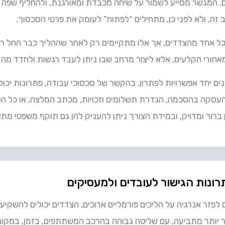
ם. המגשר מסייע לשמור על שיחה מכבדת ומאורגנת, ולהחליף שפה 
 זה, ולא לפני כן, מתחילים “לפתוח” לעומק את פרטי הסכסוך.
כל אחד מהצדדים, אך אלו מתקיימים רק לאחר שההליך כבר החל 
מאחורי הקלעים, אלא ליצור מרחב שבו ניתן לעבד רגשות ולחדד מ
ים יחד אפשרויות לפתרון. בהקשר של סכסוכי עבודה, פתרונות יכ
ום העסקה בהסכמה, הגדרת תשלומים וזכויות, מכתב המלצה, או כל 
רור ומדויק, ובמידת הצורך ניתן להעניק להן גם תוקף משפטי מתא
רונות הגישור לעובדים ולמעסיקים
 לפזר אנרגיה על הליכים פורמליים ארוכים, הצדדים יכולים להשקי
 יותר מתביעה, עם שליטה גבוהה בהרכב המשתתפים, בזמן, במקום 