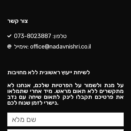
צור קשר
טלפון: 073-8023887
אימייל: office@nadavnishri.co.il
לשיחת ייעוץ ראשונית ללא מחויבות
על מנת ולשמור על הפרטיות שלכם, אנחנו לא
מתקשרים ללא תאום מראש. מיד אחרי שתמלאו
את פרטיכם תקבלו לינק לתאום שיחה עם נדב
נישרי לזמן שנוח לכם.​