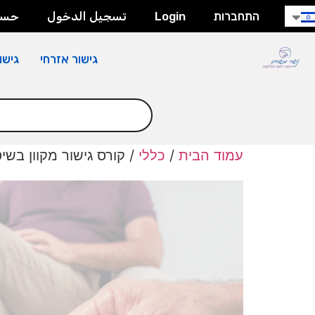
חילתו
התחברות
Login
تسجيل الدخول
حسا
ל
ף
גישור אזרחי
גישו
ינטרנט,
חץ
נטר
די
עבור
אזור
עמוד הבית
/
כללי
/ קורס גישור מקוון בש
וכן
רכזי