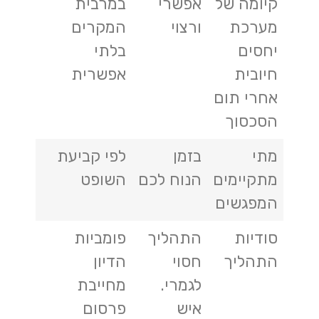
קיומה של
אפשרי
במרבית
מערכת
ורצוי
המקרים
יחסים
בלתי
חיובית
אפשרית
אחרי תום
הסכסוך
מתי
בזמן
לפי קביעת
מתקיימים
הנוח לכם
השופט
המפגשים
סודיות
התהליך
פומביות
התהליך
חסוי
הדיון
לגמרי.
מחייבת
איש
פרסום