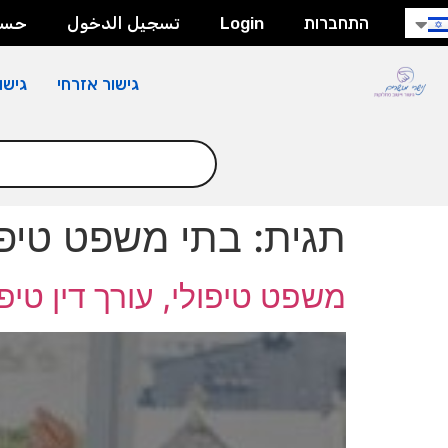
חילתו
התחברות
Login
تسجيل الدخول
حسا
ל
ף
גישור אזרחי
גישו
ינטרנט,
חץ
נטר
די
עבור
אזור
תגית:
בתי משפט טיפו
וכן
רכזי
משפט טיפולי, עורך דין טיפו