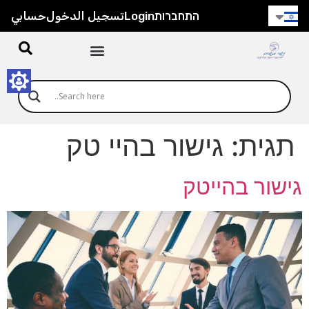
חילתו
התחברות
Login
تسجيل الدخول
حسابي
ל
ף
ינטרנט,
חץ
נטר
די
עבור
תגית:
גישור בהיי טק
אזור
וכן
רכזי
גישור בהייטק