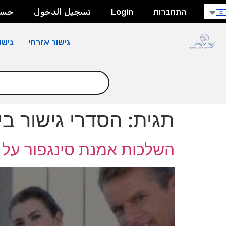
חילתו
התחברות
Login
تسجيل الدخول
حسا
ל
ף
גישור אזרחי
גישו
ינטרנט,
חץ
נטר
די
עבור
אזור
תגית:
הסדרי גישור בי
וכן
רכזי
השלכות אמנת סינגפור על ת