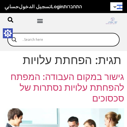
חילתו
התחברות
Login
تسجيل الدخول
حسابي
ל
ף
ינטרנט,
חץ
נטר
די
עבור
תגית:
הפחתת עלויות
אזור
וכן
רכזי
גישור במקום העבודה: המפתח
להפחתת עלויות נסתרות של
סכסוכים