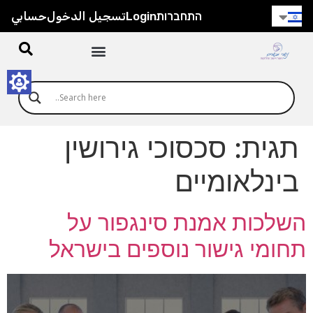
חילתו
התחברות
Login
تسجيل الدخول
حسابي
ל
ף
ינטרנט,
חץ
נטר
די
עבור
תגית:
סכסוכי גירושין
אזור
וכן
בינלאומיים
רכזי
השלכות אמנת סינגפור על
תחומי גישור נוספים בישראל