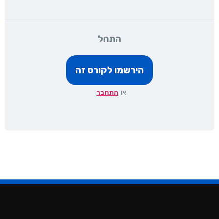
התחל
או
התחבר