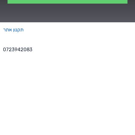
תקנון אתר
0723942083