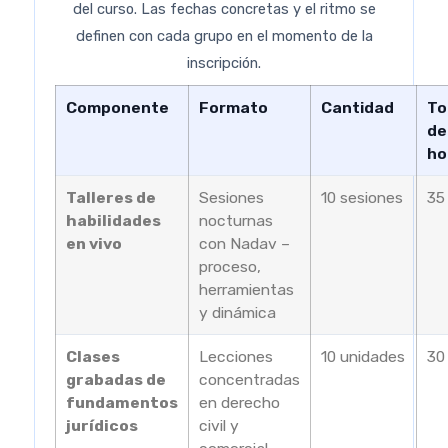
del curso. Las fechas concretas y el ritmo se
definen con cada grupo en el momento de la
inscripción.
Componente
Formato
Cantidad
To
de
ho
Talleres de
Sesiones
10 sesiones
35
habilidades
nocturnas
en vivo
con Nadav –
proceso,
herramientas
y dinámica
Clases
Lecciones
10 unidades
30
grabadas de
concentradas
fundamentos
en derecho
jurídicos
civil y